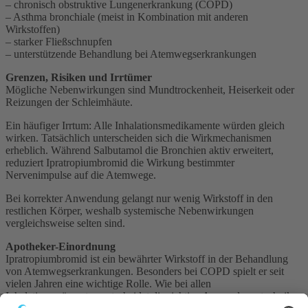
– chronisch obstruktive Lungenerkrankung (COPD)
– Asthma bronchiale (meist in Kombination mit anderen
Wirkstoffen)
– starker Fließschnupfen
– unterstützende Behandlung bei Atemwegserkrankungen
Grenzen, Risiken und Irrtümer
Mögliche Nebenwirkungen sind Mundtrockenheit, Heiserkeit oder
Reizungen der Schleimhäute.
Ein häufiger Irrtum: Alle Inhalationsmedikamente würden gleich
wirken. Tatsächlich unterscheiden sich die Wirkmechanismen
erheblich. Während Salbutamol die Bronchien aktiv erweitert,
reduziert Ipratropiumbromid die Wirkung bestimmter
Nervenimpulse auf die Atemwege.
Bei korrekter Anwendung gelangt nur wenig Wirkstoff in den
restlichen Körper, weshalb systemische Nebenwirkungen
vergleichsweise selten sind.
Apotheker-Einordnung
Ipratropiumbromid ist ein bewährter Wirkstoff in der Behandlung
von Atemwegserkrankungen. Besonders bei COPD spielt er seit
vielen Jahren eine wichtige Rolle. Wie bei allen
Inhalationspräparaten entscheidet die richtige Anwendungstechnik