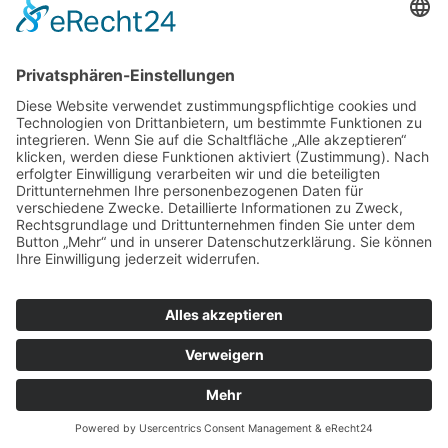
maßgeblich über den Therapieerfolg.
👉 Morgen wäre dann
J
dran. Da wir nur bekannte und sinnvolle
Wirkstoffe wählen wollen, würde ich für J wahrscheinlich einen
modernen und relevanten Vertreter wie einen
Januskinase-
Hemmer (z. B. Tofacitinib als Wirkstoffbeispiel)
wählen oder
alternativ einen gut erklärbaren dermatologischen Wirkstoff. J ist
einer der Buchstaben, bei denen die Auswahl begrenzter wird.
Impressum
Datenschutzerklärung
Sitemap
Login
Apotheken-Bloggen
eine
toolboxx-media
Website