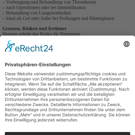
– Vorbeugung und Behandlung von Thrombosen
– nach Operationen oder bei Immobilisation
– Behandlung von Lungenembolien
– lokal als Gel oder Salbe bei Prellungen und Blutergüssen
Grenzen, Risiken und Irrtümer
Heparin erhöht das Risiko für Blutungen.
Ein häufiger Irrtum: Heparin „löst“ bestehende Blutgerinnsel
vollständig auf – tatsächlich verhindert es in erster Linie deren
Wachstum und die Bildung neuer Gerinnsel.
Apotheker-Einordnung
Heparin ist ein zentraler Wirkstoff in der Akut- und Vorsorgetherapie
von Thrombosen. Besonders wichtig ist die richtige Anwendung –
ob als Injektion oder äußerlich – sowie die Einschätzung des
individuellen Blutungsrisikos.
Impressum
Datenschutzerklärung
Sitemap
Login
Apotheken-Bloggen
eine
toolboxx-media
Website