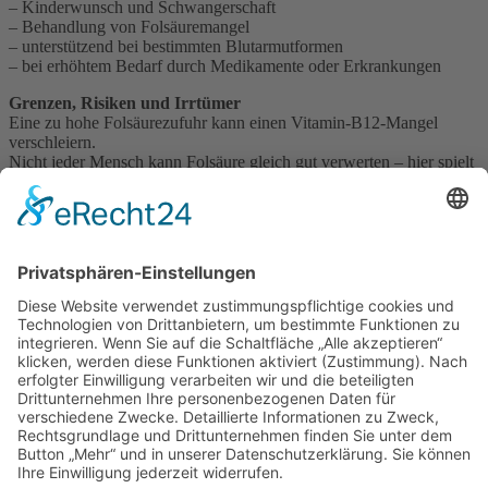
– Kinderwunsch und Schwangerschaft
– Behandlung von Folsäuremangel
– unterstützend bei bestimmten Blutarmutformen
– bei erhöhtem Bedarf durch Medikamente oder Erkrankungen
Grenzen, Risiken und Irrtümer
Eine zu hohe Folsäurezufuhr kann einen Vitamin-B12-Mangel
verschleiern.
Nicht jeder Mensch kann Folsäure gleich gut verwerten – hier spielt
der individuelle Stoffwechsel eine Rolle.
Irrtum: „Viel hilft viel.“ Der Bedarf ist klar definiert und sollte nicht
dauerhaft überschritten werden.
Apotheker-Einordnung
Folsäure ist ein essenzieller Wirkstoff mit klaren Einsatzgebieten.
Entscheidend ist die richtige Dosierung und die Frage, ob tatsächlich
ein Mehrbedarf besteht – besonders außerhalb von Schwangerschaft
und Kinderwunsch.
Impressum
Datenschutzerklärung
Sitemap
Login
Apotheken-Bloggen
eine
toolboxx-media
Website