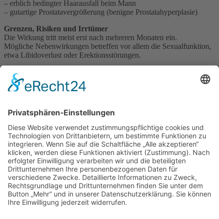
– erblich bedingter Haarausfall beim Mann
– gutartige Prostatavergrößerung (benigne Prostatahyperplasie)
Grenzen, Risiken und Irrtümer
Die Wirkung tritt meist erst nach mehreren Monaten ein.
Mögliche Nebenwirkungen betreffen vor allem die Sexualfunktion,
etwa Libidoverlust oder Erektionsstörungen.
Ein häufiger Irrtum: Finasterid könne verlorene Haare innerhalb
weniger Wochen zurückbringen. Tatsächlich erfordert die Therapie
Geduld und wirkt nicht bei jeder Form des Haarausfalls.
Apotheker-Einordnung
Finasterid ist einer der bekanntesten Wirkstoffe gegen erblich
bedingten Haarausfall. Vor Beginn der Behandlung sollte jedoch
klar sein, welche Erwartungen realistisch sind und welche Risiken
bestehen.
Impressum
Datenschutzerklärung
Sitemap
Login
Apotheken-Bloggen
eine
toolboxx-media
Website