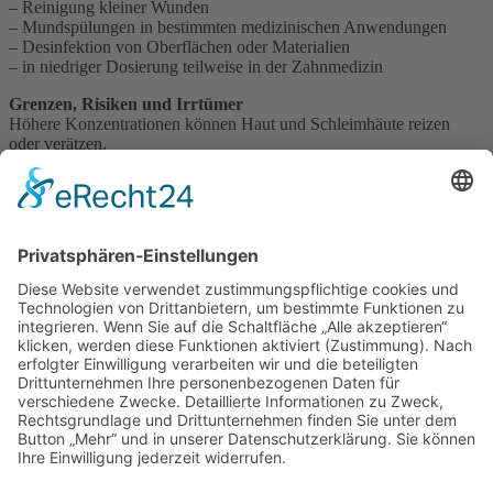
– Reinigung kleiner Wunden
– Mundspülungen in bestimmten medizinischen Anwendungen
– Desinfektion von Oberflächen oder Materialien
– in niedriger Dosierung teilweise in der Zahnmedizin
Grenzen, Risiken und Irrtümer
Höhere Konzentrationen können Haut und Schleimhäute reizen
oder verätzen.
Ein häufiger Irrtum: Starkes „Schäumen“ bedeute automatisch
bessere Wirkung. Tatsächlich sagt die Schaumbildung wenig über
die Qualität der Wundheilung aus.
Apotheker-Einordnung
Wasserstoffperoxid ist ein klassischer antiseptischer Wirkstoff, wird
heute aber gezielter eingesetzt als früher. Moderne Wundversorgung
setzt häufig auf schonendere Verfahren, um gesundes Gewebe nicht
unnötig zu reizen.
Impressum
Datenschutzerklärung
Sitemap
Login
Apotheken-Bloggen
eine
toolboxx-media
Website