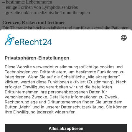
– bestimmte Lebertumoren
– einige Formen von Lymphdrüsenkrebs
– gezielte nuklearmedizinische Tumortherapien
Grenzen, Risiken und Irrtümer
Die Therapie ist hochspezialisiert und nur für ausgewählte Patienten
geeignet.
Ein häufiger Irrtum: „Radioaktive Therapie“ bedeute automatisch
starke allgemeine Strahlenbelastung. Tatsächlich erfolgt die
Anwendung sehr kontrolliert und gezielt.
Apotheker-Einordnung
Yttrium-90 zeigt eindrucksvoll, wie präzise moderne
Wirkstofftherapien heute sein können. Die Behandlung gehört
ausschließlich in spezialisierte medizinische Zentren.
Impressum
Datenschutzerklärung
Sitemap
Login
Apotheken-Bloggen
eine
toolboxx-media
Website