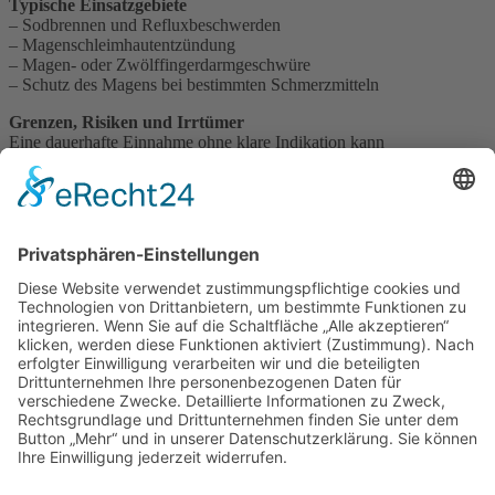
Typische Einsatzgebiete
– Sodbrennen und Refluxbeschwerden
– Magenschleimhautentzündung
– Magen- oder Zwölffingerdarmgeschwüre
– Schutz des Magens bei bestimmten Schmerzmitteln
Grenzen, Risiken und Irrtümer
Eine dauerhafte Einnahme ohne klare Indikation kann
Nebenwirkungen begünstigen, etwa Nährstoffmängel oder
Veränderungen der Darmflora.
Irrtum: Bei Sodbrennen sei Omeprazol immer die erste Wahl – oft
helfen auch Lebensstilmaßnahmen.
Apotheker-Einordnung
Kurzzeitig kann Omeprazol sehr effektiv sein. Langfristige
Einnahmen sollten regelmäßig überprüft werden, da nicht jedes
Sodbrennen eine Dauertherapie rechtfertigt.
Impressum
Datenschutzerklärung
Sitemap
Login
Apotheken-Bloggen
eine
toolboxx-media
Website