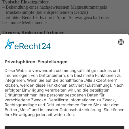
Typische Einsatzgebiete
– Behandlung eines nachgewiesenen Magnesiummangels
– Muskelkrämpfe (bei entsprechendem Defizit)
– erhöhter Bedarf z. B. durch Sport, Schwangerschaft oder
bestimmte Medikamente
Grenzen, Risiken und Irrtümer
Zu hohe Magnesiumzufuhr kann Durchfall verursachen.
Ein häufiger Irrtum: Magnesium helfe gegen jede Art von
Muskelkrampf – tatsächlich ist nicht jeder Krampf auf
Magnesiummangel zurückzuführen.
Apotheker-Einordnung
Magnesium ist sinnvoll bei echtem Mangel oder erhöhtem Bedarf.
Pauschale Dauer-Supplementierung ohne Anlass bringt meist keinen
Vorteil.
Impressum
Datenschutzerklärung
Sitemap
Login
Apotheken-Bloggen
eine
toolboxx-media
Website