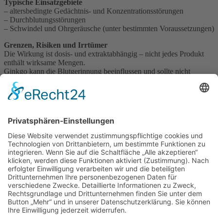
Typische Einsatzgebiete
– altersbedingte Gedächtnis- und Konzentrationsstörungen
– Durchblutungsstörungen
– Schwindel und Ohrgeräusche (unter bestimmten Voraussetzungen)
Grenzen, Risiken und Irrtümer
Die Wirkung ist dosis- und extraktabhängig – nicht jedes Produkt
enthält wirksame Mengen.
Ginkgo kann die Blutgerinnung beeinflussen und sollte nicht
unkritisch mit gerinnungshemmenden Wirkstoffen kombiniert
werden.
Irrtum: Ginkgo „macht schlau“. Die Effekte sind moderat und nicht
mit einer Leistungssteigerung bei Gesunden gleichzusetzen.
Apotheker-Einordnung
Ginkgo kann bei klarer Indikation sinnvoll sein – vorausgesetzt, der
Extrakt ist standardisiert und ausreichend dosiert. Billigprodukte
ohne definierte Inhaltsstoffe sind meist wirkungslos.
Impressum
Datenschutzerklärung
Sitemap
Login
Apotheken-Bloggen
eine
toolboxx-media
Website