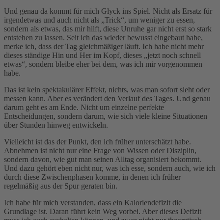
Und genau da kommt für mich Glyck ins Spiel. Nicht als Ersatz für
irgendetwas und auch nicht als „Trick“, um weniger zu essen,
sondern als etwas, das mir hilft, diese Unruhe gar nicht erst so stark
entstehen zu lassen. Seit ich das wieder bewusst eingebaut habe,
merke ich, dass der Tag gleichmäßiger läuft. Ich habe nicht mehr
dieses ständige Hin und Her im Kopf, dieses „jetzt noch schnell
etwas“, sondern bleibe eher bei dem, was ich mir vorgenommen
habe.
Das ist kein spektakulärer Effekt, nichts, was man sofort sieht oder
messen kann. Aber es verändert den Verlauf des Tages. Und genau
darum geht es am Ende. Nicht um einzelne perfekte
Entscheidungen, sondern darum, wie sich viele kleine Situationen
über Stunden hinweg entwickeln.
Vielleicht ist das der Punkt, den ich früher unterschätzt habe.
Abnehmen ist nicht nur eine Frage von Wissen oder Disziplin,
sondern davon, wie gut man seinen Alltag organisiert bekommt.
Und dazu gehört eben nicht nur, was ich esse, sondern auch, wie ich
durch diese Zwischenphasen komme, in denen ich früher
regelmäßig aus der Spur geraten bin.
Ich habe für mich verstanden, dass ein Kaloriendefizit die
Grundlage ist. Daran führt kein Weg vorbei. Aber dieses Defizit