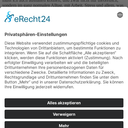
muss ich auch aushalten können, und zwar nicht nur theoretisch,
sondern im ganz normalen Alltag, mit Arbeit, Stress und allem, was
dazugehört. Wenn genau das nicht funktioniert, bringt mir die beste
Ernährung nichts.
Das Gespräch mit Arlett hat mir deshalb weniger neue Regeln
gegeben, sondern eher einen anderen Blick auf das Ganze. Es geht
nicht darum, alles perfekt zu machen, sondern darum, ein System zu
haben, das auch dann funktioniert, wenn es eben nicht perfekt läuft.
Und genau das fühlt sich im Moment deutlich realistischer an als
alles, was ich vorher ausprobiert habe.
Impressum
Datenschutzerklärung
Sitemap
Login
Apotheken-Bloggen
eine
toolboxx-media
Website