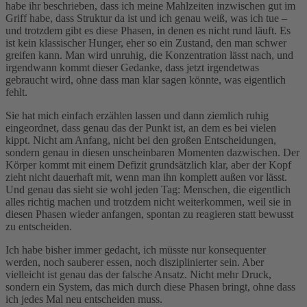
habe ihr beschrieben, dass ich meine Mahlzeiten inzwischen gut im
Griff habe, dass Struktur da ist und ich genau weiß, was ich tue –
und trotzdem gibt es diese Phasen, in denen es nicht rund läuft. Es
ist kein klassischer Hunger, eher so ein Zustand, den man schwer
greifen kann. Man wird unruhig, die Konzentration lässt nach, und
irgendwann kommt dieser Gedanke, dass jetzt irgendetwas
gebraucht wird, ohne dass man klar sagen könnte, was eigentlich
fehlt.
Sie hat mich einfach erzählen lassen und dann ziemlich ruhig
eingeordnet, dass genau das der Punkt ist, an dem es bei vielen
kippt. Nicht am Anfang, nicht bei den großen Entscheidungen,
sondern genau in diesen unscheinbaren Momenten dazwischen. Der
Körper kommt mit einem Defizit grundsätzlich klar, aber der Kopf
zieht nicht dauerhaft mit, wenn man ihn komplett außen vor lässt.
Und genau das sieht sie wohl jeden Tag: Menschen, die eigentlich
alles richtig machen und trotzdem nicht weiterkommen, weil sie in
diesen Phasen wieder anfangen, spontan zu reagieren statt bewusst
zu entscheiden.
Ich habe bisher immer gedacht, ich müsste nur konsequenter
werden, noch sauberer essen, noch disziplinierter sein. Aber
vielleicht ist genau das der falsche Ansatz. Nicht mehr Druck,
sondern ein System, das mich durch diese Phasen bringt, ohne dass
ich jedes Mal neu entscheiden muss.