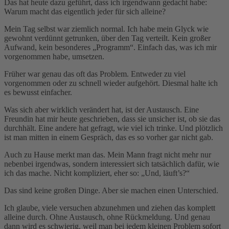
Das hat heute dazu geführt, dass ich irgendwann gedacht habe:
Warum macht das eigentlich jeder für sich alleine?
Mein Tag selbst war ziemlich normal. Ich habe mein Glyck wie
gewohnt verdünnt getrunken, über den Tag verteilt. Kein großer
Aufwand, kein besonderes „Programm“. Einfach das, was ich mir
vorgenommen habe, umsetzen.
Früher war genau das oft das Problem. Entweder zu viel
vorgenommen oder zu schnell wieder aufgehört. Diesmal halte ich
es bewusst einfacher.
Was sich aber wirklich verändert hat, ist der Austausch. Eine
Freundin hat mir heute geschrieben, dass sie unsicher ist, ob sie das
durchhält. Eine andere hat gefragt, wie viel ich trinke. Und plötzlich
ist man mitten in einem Gespräch, das es so vorher gar nicht gab.
Auch zu Hause merkt man das. Mein Mann fragt nicht mehr nur
nebenbei irgendwas, sondern interessiert sich tatsächlich dafür, wie
ich das mache. Nicht kompliziert, eher so: „Und, läuft’s?“
Das sind keine großen Dinge. Aber sie machen einen Unterschied.
Ich glaube, viele versuchen abzunehmen und ziehen das komplett
alleine durch. Ohne Austausch, ohne Rückmeldung. Und genau
dann wird es schwierig, weil man bei jedem kleinen Problem sofort