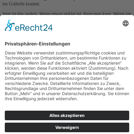
ins Grübeln kommt.
Jetzt ist das anders. Wenn etwas unklar ist, fragt man kurz. Wenn ein
Tag nicht gut läuft, ist das kein Drama. Und wenn etwas
funktioniert, merkt man das auch bei anderen.
Das macht es nicht automatisch leicht. Aber es macht es einfacher,
dranzubleiben.
Deshalb fühlt sich dieser zweite Tag gar nicht wie „Tag 2 einer
Diät“ an. Eher wie der Anfang von etwas, das man nicht alleine
durchziehen muss.
Impressum
Datenschutzerklärung
Sitemap
Login
Apotheken-Bloggen
eine
toolboxx-media
Website