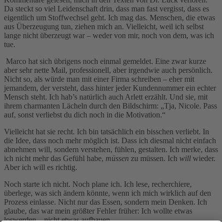
Da steckt so viel Leidenschaft drin, dass man fast vergisst, dass es
eigentlich um Stoffwechsel geht. Ich mag das. Menschen, die etwas
aus Überzeugung tun, ziehen mich an. Vielleicht, weil ich selbst
lange nicht überzeugt war – weder von mir, noch von dem, was ich
tue.
Marco hat sich übrigens noch einmal gemeldet. Eine zwar kurze
aber sehr nette Mail, professionell, aber irgendwie auch persönlich.
Nicht so, als würde man mit einer Firma schreiben – eher mit
jemandem, der versteht, dass hinter jeder Kundennummer ein echter
Mensch steht. Ich hab’s natürlich auch Arlett erzählt. Und sie, mit
ihrem charmanten Lächeln durch den Bildschirm: „Tja, Nicole. Pass
auf, sonst verliebst du dich noch in die Motivation.“
Vielleicht hat sie recht. Ich bin tatsächlich ein bisschen verliebt. In
die Idee, dass noch mehr möglich ist. Dass ich diesmal nicht einfach
abnehmen will, sondern verstehen, fühlen, gestalten. Ich merke, dass
ich nicht mehr das Gefühl habe,
müssen
zu müssen. Ich
will
wieder.
Aber ich will es richtig.
Noch starte ich nicht. Noch plane ich. Ich lese, recherchiere,
überlege, was sich ändern könnte, wenn ich mich wirklich auf den
Prozess einlasse. Nicht nur das Essen, sondern mein Denken. Ich
glaube, das war mein größter Fehler früher: Ich wollte etwas
loswerden – nicht etwas aufbauen.