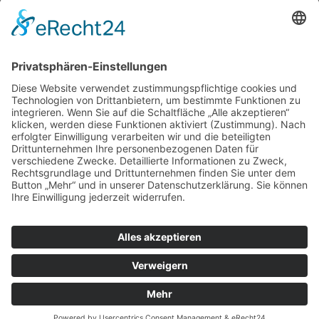
Vielleicht ist das der Unterschied.
Früher war ich auf der Flucht.
Jetzt bin ich auf dem Weg.
Fazit Tag 21:
Noch kein Glyck, kein Plan umgesetzt – aber ein
neuer Entschluss, der wächst. Und das fühlt sich nach Anfang an.
Impressum
Datenschutzerklärung
Sitemap
Login
Apotheken-Bloggen
eine
toolboxx-media
Website