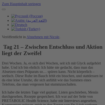
Zum Hauptinhalt springen
Veröffentlicht in
Abnehmen mit Nicole
.
Tag 21 – Zwischen Entschluss und Aktion
liegt der Zweifel
Drei Wochen. Ja, es sich drei Wochen, seit ich mit Glyck aufgehört
habe. Und ich bin ehrlich: Ich hätte nie gedacht, dass man das
Absetzen eines Präparats so… spüren kann. Nicht körperlich –
seelisch. Diese Ruhe im Bauch fehlt ein bisschen, und stattdessen ist
da eine leise Unruhe, die sich anfühlt wie das Summen eines
Telefons, das man vergessen hat stummzuschalten.
Ich habe die letzten Tage viel geplant. Listen geschrieben, Menüs
durchgesehen, Rezepte gespeichert. Ich war auf der Seite von
PRETABOLIC Health Science, habe mir Interviews angesehen,
Kommentare gelesen, mich in den Texten von Dr. Lück verloren.