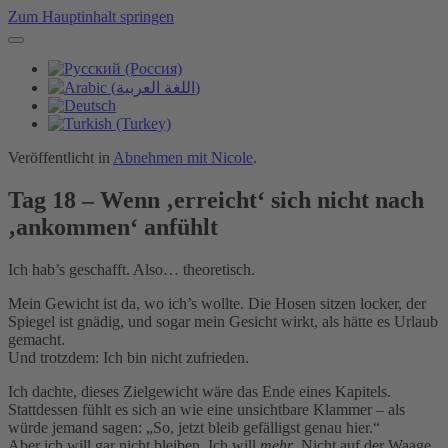
Zum Hauptinhalt springen
Veröffentlicht in
Abnehmen mit Nicole
.
Tag 18 – Wenn ‚erreicht‘ sich nicht nach
‚ankommen‘ anfühlt
Ich hab’s geschafft. Also… theoretisch.
Mein Gewicht ist da, wo ich’s wollte. Die Hosen sitzen locker, der
Spiegel ist gnädig, und sogar mein Gesicht wirkt, als hätte es Urlaub
gemacht.
Und trotzdem: Ich bin nicht zufrieden.
Ich dachte, dieses Zielgewicht wäre das Ende eines Kapitels.
Stattdessen fühlt es sich an wie eine unsichtbare Klammer – als
würde jemand sagen: „So, jetzt bleib gefälligst genau hier.“
Aber ich will gar nicht bleiben. Ich will
mehr
. Nicht auf der Waage