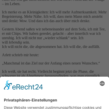
– im Leben.
Ich merke es an Kleinigkeiten: Ich will mehr Aufmerksamkeit. Mehr
Begeisterung. Mehr Nähe. Ich will, dass mein Mann mich ansieht
und denkt:
Wow.
Und dass ich das auch über mich denke.
Gestern Abend saßen wir nebeneinander auf dem Sofa, ich mit Tee,
er mit Chips. Wir haben geredet, gelacht – aber innerlich war ich
unruhig. Ich will nicht nur „wieder schlank“ sein. Ich
will
lebendig
sein.
Ich will nicht die, die abgenommen hat. Ich will die, die auffällt.
Arlett schrieb mir heute:
„Manchmal ist das Ziel nur der Anfang eines neuen Wunsches.“
Ich weiß, sie hat recht. Vielleicht beginnt jetzt die Phase, die
schwerer ist als Abnehmen: herauszufinden, was man eigentlich
will, wenn man bekommt, was man wollte.
Vielleicht ist’s mehr Leidenschaft. Mehr Tiefe. Mehr Ich.
Ich hab den Körper, den ich wollte – jetzt will ich sehen, was er
alles kann.
Fazit Tag 18:
Kein neues Gewicht, keine neuen Erfolge. Nur diese