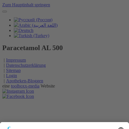
Zum Hauptinhalt springen
Paracetamol AL 500
Impressum
Datenschutzerklärung
Sitemap
Login
Apotheken-Bloggen
eine
toolboxx-media
Website