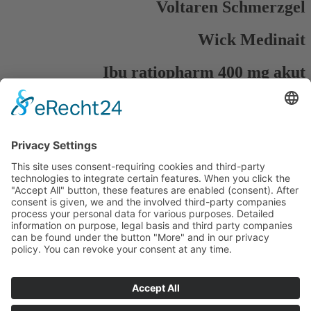
Voltaren Schmerzgel
Wick Medinait
Ibu ratiopharm 400 mg akut
Schmerztabletten
Paracetamol AL 500
Thomapyrin classic
Impressum
Datenschutzerklärung
Sitemap
Login
Apotheken-Bloggen
eine
toolboxx-media
Website