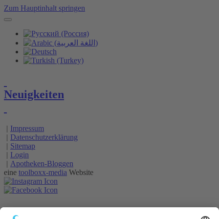
Zum Hauptinhalt springen
Neuigkeiten
Impressum
Datenschutzerklärung
Sitemap
Login
Apotheken-Bloggen
eine
toolboxx-media
Website