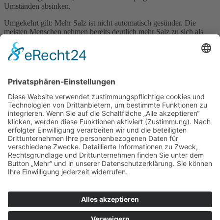
Umständen absinken.
Umgekehrt gilt: Mehr Salz ist nicht automatisch gesünder. Die
meisten Menschen nehmen bereits deutlich mehr Salz zu sich als
empfohlen.
Apotheker-Einordnung
Natriummangel ist deutlich seltener als ein Zuviel an Kochsalz, kann
aber ernsthafte Folgen haben. Besonders ältere Menschen sowie
Patienten mit bestimmten Erkrankungen oder Medikamenten sollten
bei entsprechenden Beschwerden nicht auf eine Selbstbehandlung
setzen. Eine gezielte Diagnostik ist hier wichtiger als der Griff zum
Salzstreuer.
Impressum
Datenschutzerklärung
Sitemap
Login
Apotheken-Bloggen
eine
toolboxx-media
Website