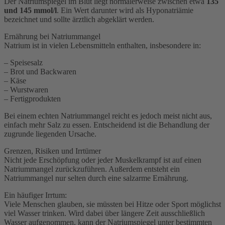
Der Natriumspiegel im Blut liegt normalerweise zwischen etwa
135
und 145 mmol/l
. Ein Wert darunter wird als Hyponatriämie
bezeichnet und sollte ärztlich abgeklärt werden.
Ernährung bei Natriummangel
Natrium ist in vielen Lebensmitteln enthalten, insbesondere in:
– Speisesalz
– Brot und Backwaren
– Käse
– Wurstwaren
– Fertigprodukten
Bei einem echten Natriummangel reicht es jedoch meist nicht aus,
einfach mehr Salz zu essen. Entscheidend ist die Behandlung der
zugrunde liegenden Ursache.
Grenzen, Risiken und Irrtümer
Nicht jede Erschöpfung oder jeder Muskelkrampf ist auf einen
Natriummangel zurückzuführen. Außerdem entsteht ein
Natriummangel nur selten durch eine salzarme Ernährung.
Ein häufiger Irrtum:
Viele Menschen glauben, sie müssten bei Hitze oder Sport möglichst
viel Wasser trinken. Wird dabei über längere Zeit ausschließlich
Wasser aufgenommen, kann der Natriumspiegel unter bestimmten