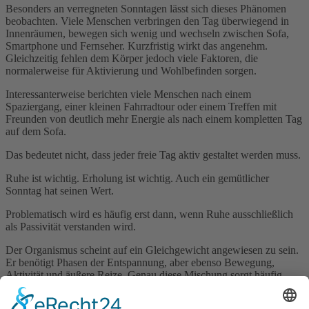
Besonders an verregneten Sonntagen lässt sich dieses Phänomen
beobachten. Viele Menschen verbringen den Tag überwiegend in
Innenräumen, bewegen sich wenig und wechseln zwischen Sofa,
Smartphone und Fernseher. Kurzfristig wirkt das angenehm.
Gleichzeitig fehlen dem Körper jedoch viele Faktoren, die
normalerweise für Aktivierung und Wohlbefinden sorgen.
Interessanterweise berichten viele Menschen nach einem
Spaziergang, einer kleinen Fahrradtour oder einem Treffen mit
Freunden von deutlich mehr Energie als nach einem kompletten Tag
auf dem Sofa.
Das bedeutet nicht, dass jeder freie Tag aktiv gestaltet werden muss.
Ruhe ist wichtig. Erholung ist wichtig. Auch ein gemütlicher
Sonntag hat seinen Wert.
Problematisch wird es häufig erst dann, wenn Ruhe ausschließlich
als Passivität verstanden wird.
Der Organismus scheint auf ein Gleichgewicht angewiesen zu sein.
Er benötigt Phasen der Entspannung, aber ebenso Bewegung,
Aktivität und äußere Reize. Genau diese Mischung sorgt häufig
dafür, dass wir uns tatsächlich regeneriert fühlen.