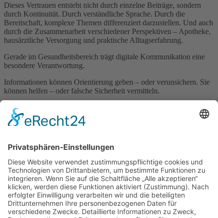
Dieses Vertrauen entsteht nicht durch einzelne Beiträge, sondern
durch Kontinuität. Durch verständliche Sprache. Durch die
Bereitschaft, komplexe Themen differenziert darzustellen. Und auch
durch die Zusammenarbeit verschiedener Perspektiven – Apotheke,
hausärztliche Versorgung und praktische Alltagserfahrung.
Gerade im Gesundheitsbereich trägt digitale Kommunikation eine
besondere Verantwortung.
Informationen können Orientierung geben – oder verunsichern. Sie
können helfen – oder falsche Sicherheit vermitteln.
Deshalb verstehen wir diese Auszeichnung nicht als Abschluss,
sondern als Auftrag, diesen Weg konsequent weiterzugehen.
Unser Ziel bleibt unverändert:
Gesundheit verständlich machen, Zusammenhänge erklären und
Menschen dabei unterstützen, informierte Entscheidungen zu
treffen.
Dass dieser Ansatz wahrgenommen wird, freut uns sehr.
Impressum
Datenschutzerklärung
Sitemap