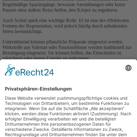
Regelmäßige Spaziergänge, bewusste Atemübungen oder kurze
Pausen ohne äußere Reize helfen, den Körper zu regulieren.
Auch Schlaf spielt eine wichtige Rolle. Er ist eine der effektivsten
Formen der Regeneration, wird jedoch häufig durch anhaltenden
Stress beeinträchtigt.
Unterstützend können pflanzliche Präparate eingesetzt werden.
Wirkstoffe aus Valerian oder Passionsblume werden traditionell zur
Beruhigung eingesetzt. Sie können helfen, das Einschlafen zu
erleichtern oder innere Unruhe zu reduzieren.
In der Praxis zeigt sich, dass viele Menschen Entspannung als
passiven Zustand betrachten. Tatsächlich ist sie jedoch ein aktiver
Prozess, der bewusst gefördert werden muss.
Gerade an freien Tagen bietet sich die Möglichkeit, diesen Prozess
wahrzunehmen und zu unterstützen. Kleine Veränderungen im
Alltag können langfristig einen großen Unterschied für die
Gesundheit machen.
Impressum
Datenschutzerklärung
Sitemap
Login