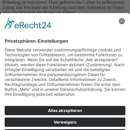
Belastung zu reduzieren. Dazu gehören das Lüften zu pollenarmen
Zeiten, das Wechseln der Kleidung nach dem Aufenthalt im Freien
oder das Waschen der Haare am Abend.
Heuschnupfen ist somit kein banales Problem, sondern eine
komplexe Immunreaktion. Wer die zugrunde liegenden
Mechanismen versteht, kann gezielter handeln und die Beschwerden
deutlich besser kontrollieren.
Impressum
Datenschutzerklärung
Sitemap
Login
Apotheken-Bloggen
eine
toolboxx-media
Website