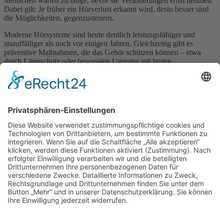
Menschen warten zu lange, bevor sie Veränderungen ernst nehmen.
Dabei gilt: Je früher ein Hörverlust erkannt wird, desto besser sind
die Möglichkeiten, gegenzusteuern.
Moderne Hörsysteme sind heute deutlich leistungsfähiger und
unauffälliger als noch vor einigen Jahren. Gleichzeitig gibt es
präventive Maßnahmen, die das Gehör schützen können – etwa
durch Lärmschutz oder bewussten Umgang mit lauten
Umgebungen.
In der Praxis zeigt sich, dass Aufklärung eine zentrale Rolle spielt.
Hören wird häufig als selbstverständlich angesehen, bis
Einschränkungen auftreten.
Dabei ist gutes Hören weit mehr als eine Sinnesleistung. Es ist eine
Voraussetzung für Lebensqualität, soziale Teilhabe und mentale
Gesundheit.
Impressum
Datenschutzerklärung
Sitemap
Login
Apotheken-Bloggen
eine
toolboxx-media
Website