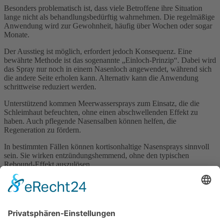
Besonders problematisch ist, dass viele Betroffene ihre Situation
lange nicht als behandlungsbedürftig wahrnehmen. Die regelmäßige
Anwendung wird zur Gewohnheit, häufig über Wochen oder sogar
Monate.
Der Ausstieg ist möglich, erfordert jedoch Konsequenz. Eine
bewährte Methode ist das sogenannte „Einloch-Prinzip“. Dabei wird
das Spray nur noch in einem Nasenloch angewendet, während sich
die andere Seite erholen kann. Alternativ kann die Anwendung
schrittweise reduziert werden.
Unterstützend kommen Meerwassersprays zum Einsatz, die die
Schleimhaut befeuchten, ohne einen abschwellenden Effekt zu
haben. Auch pflegende Nasensalben können helfen, die
Regeneration zu fördern.
In bestimmten Fällen können kortisonhaltige Nasensprays sinnvoll
sein. Sie wirken entzündungshemmend, ohne den typischen
Rebound-Effekt auszulösen.
Ein entscheidender Faktor ist die Aufklärung. Abschwellende
Nasensprays sind für die kurzfristige Anwendung gedacht – in der
Regel nicht länger als fünf bis sieben Tage.
In der täglichen Apothekenpraxis zeigt sich, wie häufig dieses