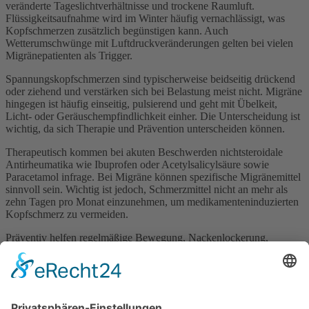
veränderte Tageslichtverhältnisse und trockene Raumluft.
Flüssigkeitsaufnahme wird im Winter häufig vernachlässigt, was
Kopfschmerzen zusätzlich begünstigen kann. Auch
Wetterumschwünge mit Luftdruckveränderungen gelten bei vielen
Migränepatienten als Trigger.
Spannungskopfschmerzen sind typischerweise beidseitig drückend
oder ziehend und verstärken sich bei Belastung meist nicht. Migräne
hingegen ist häufig einseitig, pulsierend und geht mit Übelkeit,
Licht- oder Geräuschempfindlichkeit einher. Die Unterscheidung ist
wichtig, da sich Therapie und Prävention unterscheiden können.
Therapeutisch kommen bei akuten Beschwerden nichtsteroidale
Antirheumatika wie Ibuprofen oder Acetylsalicylsäure sowie
Paracetamol infrage. Bei Migräne können spezifische Migränemittel
sinnvoll sein. Wichtig ist jedoch, Schmerzmittel nicht an mehr als
zehn Tagen pro Monat einzunehmen, um medikamenteninduzierten
Kopfschmerz zu vermeiden.
Präventiv helfen regelmäßige Bewegung, Nackenlockerung,
Wärmeanwendungen, ausreichendes Trinken, strukturierter Schlaf
und Stressmanagement. Auch das Führen eines
Kopfschmerztagebuchs kann helfen, individuelle Trigger zu
erkennen.