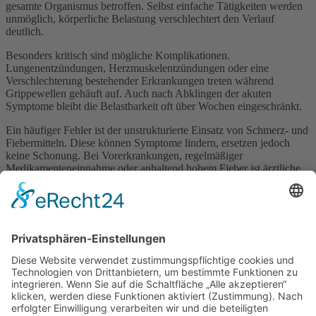
gesamte Organismus betroffen. Selbst einfache Tätigkeiten werden
unmöglich, körperliche Belastung verschlechtert den Verlauf
deutlich.
Besonders kritisch sind mögliche Komplikationen.
Lungenentzündungen, Herzmuskelentzündungen oder eine
Verschlechterung bestehender Erkrankungen treten während
Grippewellen gehäuft auf. Auch nach Abklingen der akuten
Symptome bleibt die Belastbarkeit oft über Wochen eingeschränkt.
Ein häufiger Fehler ist der unstrukturierte Einsatz von Schmerz- und
Fiebermitteln. Diese können Symptome lindern, ersetzen jedoch
keine Schonung. Bei Vorerkrankungen, regelmäßiger
Medikamenteneinnahme oder anhaltend hohem Fieber ist ärztliche
Abklärung notwendig.
In der Apotheke zeigt sich aktuell ein enormer Beratungsbedarf:
Wann reicht Selbstmedikation aus? Wann wird es gefährlich?
Welche Wirkstoffe sind geeignet? Eine fundierte Einordnung hilft,
Risiken zu senken und den Heilungsverlauf sinnvoll zu unterstützen.
Influenza ist gerade in Grippewellen ein ernstes Gesundheitsrisiko –
für Einzelne und für das Gesundheitssystem insgesamt.
Impressum