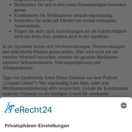
Beobachten Sie sich in den ersten Einnahmetagen besonders
genau.
Kombinieren Sie Medikamente niemals eigenständig.
Verzichten Sie strikt auf Alkohol bei zentral wirksamen
Arzneimitteln.
Fragen Sie aktiv nach Auswirkungen auf die Fahrtüchtigkeit –
nicht nur beim Arzt, sondern auch in der Apotheke.
In der Apotheke lassen sich Wechselwirkungen, Nebenwirkungen
und individuelle Risiken genau prüfen. Hier wird nicht nur der
einzelne Wirkstoff betrachtet, sondern die gesamte Medikation –
inklusive Selbstmedikation, Nahrungsergänzung und
Alltagspräparate.
Tipp von Apothekerin Arlett Düker (bekannt aus dem Podcast
„Gesund Gehört“): Wer regelmäßig Auto fährt, sollte jede
Medikamentenänderung aktiv ansprechen. Gerade die Kombination
mehrerer Präparate ist der häufigste Grund für unerkannte
Fahruntüchtigkeit.
Fazit
Medikamente retten Leben – können aber im Straßenverkehr zur
Gefahr werden, wenn ihre Wirkung unterschätzt wird. Sicherheit