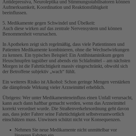
Antidepressiva, Neuroleptika und Stimmungsstabilisatoren können
Aufmerksamkeit, Koordination und Reaktionsfähigkeit
beeinflussen.
5. Medikamente gegen Schwindel und Übelkeit:
Auch diese wirken auf das zentrale Nervensystem und können
Benommenheit verursachen.
In Apotheken zeigt sich regelmäßig, dass viele Patientinnen und
Patienten Medikamente kombinieren, ohne die Wechselwirkungen
zu kennen. Ein typisches Beispiel: Ein Antihistaminikum gegen
Heuschnupfen tagsüber und abends ein Schlafmittel – am nächsten
Morgen ist die Fahrtüchtigkeit massiv eingeschränkt, obwohl sich
der Betroffene subjektiv „wach“ fühlt.
Ein weiteres Risiko ist Alkohol: Schon geringe Mengen verstärken
die dämpfende Wirkung vieler Arzneimittel erheblich.
Übrigens: Wer unter Medikamenteneinfluss einen Unfall verursacht,
kann auch dann haftbar gemacht werden, wenn das Arzneimittel
korrekt verordnet wurde. Die Straßenverkehrsordnung geht davon
aus, dass jeder Fahrer seine Fahrtüchtigkeit selbstverantwortlich
einschätzen muss. Unwissen schützt nicht vor Konsequenzen.
Nehmen Sie neue Medikamente nicht unmittelbar vor
längeren Fahrten ein.