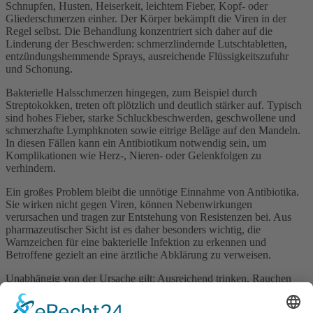
Schnupfen, Husten, Heiserkeit, leichtem Fieber, Kopf- oder
Gliederschmerzen einher. Der Körper bekämpft die Viren in der
Regel selbst. Die Behandlung konzentriert sich daher auf die
Linderung der Beschwerden: schmerzlindernde Lutschtabletten,
entzündungshemmende Sprays, ausreichende Flüssigkeitszufuhr
und Schonung.
Bakterielle Halsschmerzen hingegen, zum Beispiel durch
Streptokokken, treten oft plötzlich und deutlich stärker auf. Typisch
sind hohes Fieber, starke Schluckbeschwerden, geschwollene und
schmerzhafte Lymphknoten sowie eitrige Beläge auf den Mandeln.
In diesen Fällen kann ein Antibiotikum notwendig sein, um
Komplikationen wie Herz-, Nieren- oder Gelenkfolgen zu
verhindern.
Ein großes Problem bleibt die unnötige Einnahme von Antibiotika.
Sie wirken nicht gegen Viren, können Nebenwirkungen
verursachen und tragen zur Entstehung von Resistenzen bei. Aus
pharmazeutischer Sicht ist es daher besonders wichtig, die
Warnzeichen für eine bakterielle Infektion zu erkennen und
Betroffene gezielt an eine ärztliche Abklärung zu verweisen.
Unabhängig von der Ursache gilt: Ausreichend trinken, Rauchen
vermeiden, die Stimme schonen und Reizstoffe meiden. Auch eine
gute Mund- und Rachenhygiene sowie das rechtzeitige Reagieren