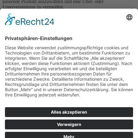
passende Produkt auszuwählen und eine Über- oder
Unterversorgung zu vermeiden.
Eisen ist ein lebenswichtiger Bestandteil unseres Organismus, doch
seine Bedeutung wird häufig unterschätzt. Viele Beschwerden, die
Menschen über Monate begleiten, können auf einen Mangel
zurückgeführt werden. Wer sich über längere Zeit müde, schwach
oder ausgelaugt fühlt, sollte Eisen unbedingt als möglichen Faktor in
Betracht ziehen. Mit einer guten Diagnostik, einer individuell
passenden Therapie und der richtigen Einnahme lassen sich die
meisten Beschwerden deutlich verbessern.
Impressum
Datenschutzerklärung
Sitemap
Login
Apotheken-Bloggen
eine
toolboxx-media
Website