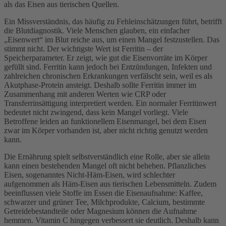
als das Eisen aus tierischen Quellen.
Ein Missverständnis, das häufig zu Fehleinschätzungen führt, betrifft
die Blutdiagnostik. Viele Menschen glauben, ein einfacher
„Eisenwert“ im Blut reiche aus, um einen Mangel festzustellen. Das
stimmt nicht. Der wichtigste Wert ist Ferritin – der
Speicherparameter. Er zeigt, wie gut die Eisenvorräte im Körper
gefüllt sind. Ferritin kann jedoch bei Entzündungen, Infekten und
zahlreichen chronischen Erkrankungen verfälscht sein, weil es als
Akutphase-Protein ansteigt. Deshalb sollte Ferritin immer im
Zusammenhang mit anderen Werten wie CRP oder
Transferrinsättigung interpretiert werden. Ein normaler Ferritinwert
bedeutet nicht zwingend, dass kein Mangel vorliegt. Viele
Betroffene leiden an funktionellem Eisenmangel, bei dem Eisen
zwar im Körper vorhanden ist, aber nicht richtig genutzt werden
kann.
Die Ernährung spielt selbstverständlich eine Rolle, aber sie allein
kann einen bestehenden Mangel oft nicht beheben. Pflanzliches
Eisen, sogenanntes Nicht-Häm-Eisen, wird schlechter
aufgenommen als Häm-Eisen aus tierischen Lebensmitteln. Zudem
beeinflussen viele Stoffe im Essen die Eisenaufnahme: Kaffee,
schwarzer und grüner Tee, Milchprodukte, Calcium, bestimmte
Getreidebestandteile oder Magnesium können die Aufnahme
hemmen. Vitamin C hingegen verbessert sie deutlich. Deshalb kann