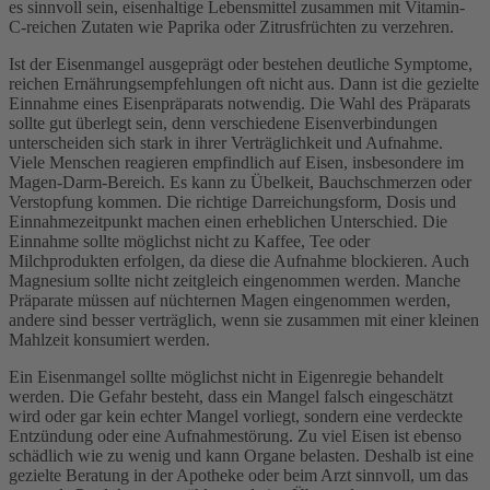
es sinnvoll sein, eisenhaltige Lebensmittel zusammen mit Vitamin-
C-reichen Zutaten wie Paprika oder Zitrusfrüchten zu verzehren.
Ist der Eisenmangel ausgeprägt oder bestehen deutliche Symptome,
reichen Ernährungsempfehlungen oft nicht aus. Dann ist die gezielte
Einnahme eines Eisenpräparats notwendig. Die Wahl des Präparats
sollte gut überlegt sein, denn verschiedene Eisenverbindungen
unterscheiden sich stark in ihrer Verträglichkeit und Aufnahme.
Viele Menschen reagieren empfindlich auf Eisen, insbesondere im
Magen-Darm-Bereich. Es kann zu Übelkeit, Bauchschmerzen oder
Verstopfung kommen. Die richtige Darreichungsform, Dosis und
Einnahmezeitpunkt machen einen erheblichen Unterschied. Die
Einnahme sollte möglichst nicht zu Kaffee, Tee oder
Milchprodukten erfolgen, da diese die Aufnahme blockieren. Auch
Magnesium sollte nicht zeitgleich eingenommen werden. Manche
Präparate müssen auf nüchternen Magen eingenommen werden,
andere sind besser verträglich, wenn sie zusammen mit einer kleinen
Mahlzeit konsumiert werden.
Ein Eisenmangel sollte möglichst nicht in Eigenregie behandelt
werden. Die Gefahr besteht, dass ein Mangel falsch eingeschätzt
wird oder gar kein echter Mangel vorliegt, sondern eine verdeckte
Entzündung oder eine Aufnahmestörung. Zu viel Eisen ist ebenso
schädlich wie zu wenig und kann Organe belasten. Deshalb ist eine
gezielte Beratung in der Apotheke oder beim Arzt sinnvoll, um das