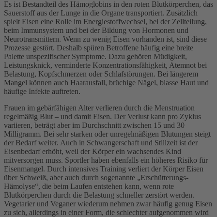
Es ist Bestandteil des Hämoglobins in den roten Blutkörperchen, das
Sauerstoff aus der Lunge in die Organe transportiert. Zusätzlich
spielt Eisen eine Rolle im Energiestoffwechsel, bei der Zellteilung,
beim Immunsystem und bei der Bildung von Hormonen und
Neurotransmittern. Wenn zu wenig Eisen vorhanden ist, sind diese
Prozesse gestört. Deshalb spüren Betroffene häufig eine breite
Palette unspezifischer Symptome. Dazu gehören Müdigkeit,
Leistungsknick, verminderte Konzentrationsfähigkeit, Atemnot bei
Belastung, Kopfschmerzen oder Schlafstörungen. Bei längerem
Mangel können auch Haarausfall, brüchige Nägel, blasse Haut und
häufige Infekte auftreten.
Frauen im gebärfähigen Alter verlieren durch die Menstruation
regelmäßig Blut – und damit Eisen. Der Verlust kann pro Zyklus
variieren, beträgt aber im Durchschnitt zwischen 15 und 30
Milligramm. Bei sehr starken oder unregelmäßigen Blutungen steigt
der Bedarf weiter. Auch in Schwangerschaft und Stillzeit ist der
Eisenbedarf erhöht, weil der Körper ein wachsendes Kind
mitversorgen muss. Sportler haben ebenfalls ein höheres Risiko für
Eisenmangel. Durch intensives Training verliert der Körper Eisen
über Schweiß, aber auch durch sogenannte „Erschütterungs-
Hämolyse“, die beim Laufen entstehen kann, wenn rote
Blutkörperchen durch die Belastung schneller zerstört werden.
Vegetarier und Veganer wiederum nehmen zwar häufig genug Eisen
zu sich, allerdings in einer Form, die schlechter aufgenommen wird