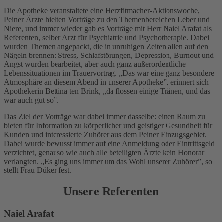
Die Apotheke veranstaltete eine Herzfitmacher-Aktionswoche,
Peiner Ärzte hielten Vorträge zu den Themenbereichen Leber und
Niere, und immer wieder gab es Vorträge mit Herr Naiel Arafat als
Referenten, selber Arzt für Psychiatrie und Psychotherapie. Dabei
wurden Themen angepackt, die in unruhigen Zeiten allen auf den
Nägeln brennen: Stress, Schlafstörungen, Depression, Burnout und
Angst wurden bearbeitet, aber auch ganz außerordentliche
Lebenssituationen im Trauervortrag. „Das war eine ganz besondere
Atmosphäre an diesem Abend in unserer Apotheke”, erinnert sich
Apothekerin Bettina ten Brink, „da flossen einige Tränen, und das
war auch gut so”.
Das Ziel der Vorträge war dabei immer dasselbe: einen Raum zu
bieten für Information zu körperlicher und geistiger Gesundheit für
Kunden und interessierte Zuhörer aus dem Peiner Einzugsgebiet.
Dabei wurde bewusst immer auf eine Anmeldung oder Eintrittsgeld
verzichtet, genauso wie auch alle beteiligten Ärzte kein Honorar
verlangten. „Es ging uns immer um das Wohl unserer Zuhörer”, so
stellt Frau Düker fest.
Unsere Referenten
Naiel Arafat