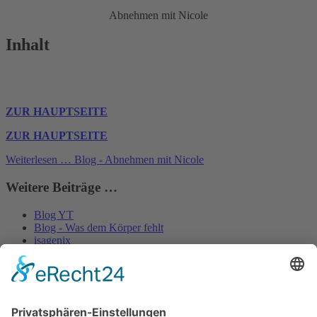
Abnehmen mit Nicole
Inhalt
ZUR HAUPTSEITE
ZUR HAUPTSEITE
Weiterlesen … Blog - Abnehmen mit Nicole
Weitere Beiträge …
Blog YT
Blog - Was dem Körper fehlt
isagenix
Eurohealth
1
2
3