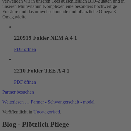
verwenden wir in unseren Tees ausschließlich BIO-Zutaten und in
unseren Multivitamin-Komplexen eine besonders hochwertige
Folsäure und das umweltschonende und pflanzliche Omega 3
Omegavie®.
220919 Folder NEM A 4 1
PDF öffnen
2210 Folder TEE A 4 1
PDF öffnen
Partner besuchen
Weiterlesen … Partner - Schwangerschaft - modal
Veröffentlicht in
Uncategorised
.
Blog - Plötzlich Pflege