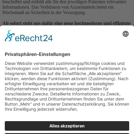
beschriftet und enthält alle für den jeweiligen Patienten relevanten
Informationen. Das Verblistern von Arzneimitteln bietet ein
Höchstmaß an Sicherheit in der Versorgung.
Ab sofort steht uns dafür eine neue hochmoderne und effiziente
Blistermaschine zur Verfügung, um Privatpersonen und
Pflegeeinrichtungen dank optimaler Technik bestens versorgen
zu können.
Impressum
Datenschutzerklärung
Sitemap
Login
Apotheken-Bloggen
eine
toolboxx-media
Website